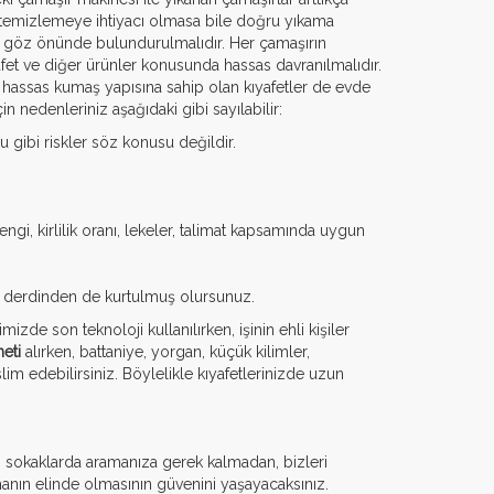
ru temizlemeye ihtiyacı olmasa bile doğru yıkama
ları göz önünde bulundurulmalıdır. Her çamaşırın
yafet ve diğer ürünler konusunda hassas davranılmalıdır.
hassas kumaş yapısına sahip olan kıyafetler de evde
in nedenleriniz aşağıdaki gibi sayılabilir:
gibi riskler söz konusu değildir.
gi, kirlilik oranı, lekeler, talimat kapsamında uygun
ma derdinden de kurtulmuş olursunuz.
izde son teknoloji kullanılırken, işinin ehli kişiler
eti
alırken, battaniye, yorgan, küçük kilimler,
slim edebilirsiniz. Böylelikle kıyafetlerinizde uzun
ı sokaklarda aramanıza gerek kalmadan, bizleri
manın elinde olmasının güvenini yaşayacaksınız.