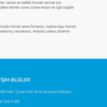
her zaman en kaliteli hizmet vermek için
ten hemen sonra sizlere teslim ile ilgili bilgiler
psamında hizmet veren firmamız, makine başı hizmet
rarlanmış olacaksınız. Anadolu yakası ütüleme
TİŞİM BİLGİLERİ
ifali Mah. Turcan Cad. No:9 Ümraniye/İstanbul
0 304 0 379