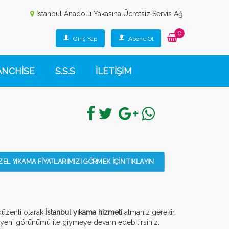
İstanbul Anadolu Yakasına Ücretsiz Servis Ağı
0
Giriş Yap
Abone Ol
ANCHİSE
S.S.S
İLETİŞİM
L YIKAMA FİYATLARIMIZI GÖRMEK İÇİN TIKLAYIN
 düzenli olarak
İstanbul yıkama hizmeti
almanız gerekir.
ü yeni görünümü ile giymeye devam edebilirsiniz.