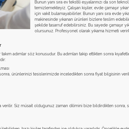
Bunun yanı sıra ev tekstili eşyalarınızı da son tekn
temizlemekteyiz. Çalışan kişiler, evde çamaşır yık
için vakit bulamayabilirler. Bunun yanı sıra evde yı
makinesinde yıkanan ürünleri bizlere teslim edeb
şekilde tasarruf edebilirsiniz. Bu sayede çamaşır
olursunuz. Profesyonel olarak yıkama hizmeti verir
r
akım adımlar söz konusudur. Bu adımları takip ettikten sonra kıyafetleri
dir:
lması
nra, ürünlerinizi tesislerimizde inceledikten sonra fiyat bilgisinin ver
da verilir. Siz müsait olduğunuz zaman dilimini bize bildirdikten sonra
lebilirken, bazı kişiler tarafından ise oldukça yararlıdır. Öncelikle evd