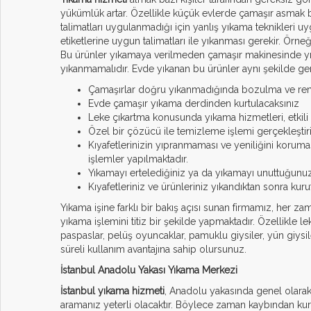
yükümlük artar. Özellikle küçük evlerde çamaşır asmak bi
talimatları uygulanmadığı için yanlış yıkama teknikleri u
etiketlerine uygun talimatları ile yıkanması gerekir. Örn
Bu ürünler yıkamaya verilmeden çamaşır makinesinde yık
yıkanmamalıdır. Evde yıkanan bu ürünler aynı şekilde g
Çamaşırlar doğru yıkanmadığında bozulma ve renk 
Evde çamaşır yıkama derdinden kurtulacaksınız
Leke çıkartma konusunda yıkama hizmetleri, etkili 
Özel bir çözücü ile temizleme işlemi gerçekleştiril
Kıyafetlerinizin yıpranmaması ve yeniliğini korumas
işlemler yapılmaktadır.
Yıkamayı ertelediğiniz ya da yıkamayı unuttuğunuz
Kıyafetleriniz ve ürünleriniz yıkandıktan sonra k
Yıkama işine farklı bir bakış açısı sunan firmamız, her zam
yıkama işlemini titiz bir şekilde yapmaktadır. Özellikle 
paspaslar, pelüş oyuncaklar, pamuklu giysiler, yün giysiler
süreli kullanım avantajına sahip olursunuz.
İstanbul Anadolu Yakası Yıkama Merkezi
İstanbul yıkama hizmeti
, Anadolu yakasında genel olarak
aramanız yeterli olacaktır. Böylece zaman kaybından kurt