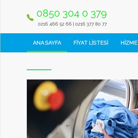
0850 304 0 379
ANA
SAYFA
0216 466 52 66 | 0216 377 80 77
ANA SAYFA
FİYAT LİSTESİ
HİZME
FİYAT
LİSTESİ
HİZMETLERİMİZ
KAMPANYALAR
DRYSANAT
FRANCHİSE