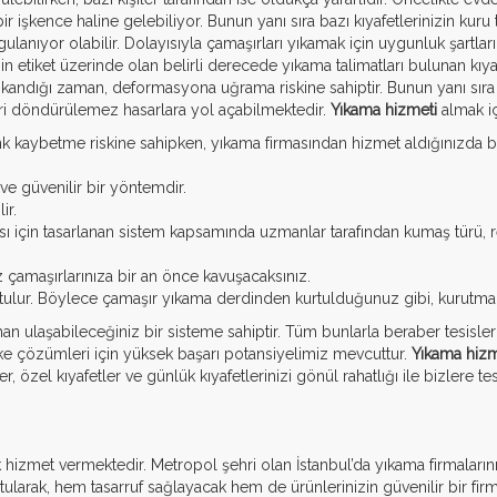
r işkence haline gelebiliyor. Bunun yanı sıra bazı kıyafetlerinizin ku
ygulanıyor olabilir. Dolayısıyla çamaşırları yıkamak için uygunluk şart
eğin etiket üzerinde olan belirli derecede yıkama talimatları bulunan kı
andığı zaman, deformasyona uğrama riskine sahiptir. Bunun yanı sıra 
eri döndürülemez hasarlara yol açabilmektedir.
Yıkama hizmeti
almak iç
kaybetme riskine sahipken, yıkama firmasından hizmet aldığınızda bu 
ve güvenilir bir yöntemdir.
ir.
ı için tasarlanan sistem kapsamında uzmanlar tarafından kumaş türü, ren
 çamaşırlarınıza bir an önce kavuşacaksınız.
urutulur. Böylece çamaşır yıkama derdinden kurtulduğunuz gibi, kurut
an ulaşabileceğiniz bir sisteme sahiptir. Tüm bunlarla beraber tesislerim
leke çözümleri için yüksek başarı potansiyelimiz mevcuttur.
Yıkama hizm
, özel kıyafetler ve günlük kıyafetlerinizi gönül rahatlığı ile bizlere te
 hizmet vermektedir. Metropol şehri olan İstanbul’da yıkama firmaların
ularak, hem tasarruf sağlayacak hem de ürünlerinizin güvenilir bir fir