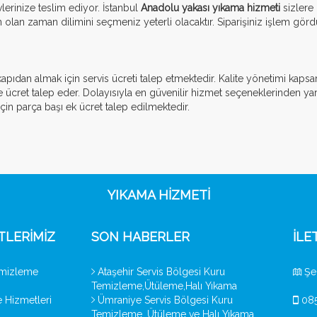
vlerinize teslim ediyor. İstanbul
Anadolu yakası yıkama hizmeti
sizlere 
olan zaman dilimini seçmeniz yeterli olacaktır. Siparişiniz işlem gördük
 kapıdan almak için servis ücreti talep etmektedir. Kalite yönetimi ka
e ücret talep eder. Dolayısıyla en güvenilir hizmet seçeneklerinden ya
için parça başı ek ücret talep edilmektedir.
YIKAMA HIZMETI
TLERIMIZ
SON HABERLER
İLE
mizleme
Ataşehir Servis Bölgesi Kuru
Şer
Temizleme,Ütüleme,Halı Yıkama
 Hizmetleri
Ümraniye Servis Bölgesi Kuru
085
Temizleme, Ütüleme ve Halı Yıkama