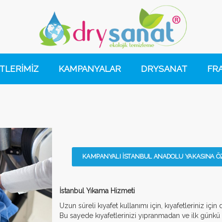
TLERİMİZ
KAMPANYALAR
DRYSANAT
FR
KAMPANYALI İSTANBUL ANADOLU YAKASINA ÖZE
İstanbul Yıkama Hizmeti
Uzun süreli kıyafet kullanımı için, kıyafetleriniz için
Bu sayede kıyafetlerinizi yıpranmadan ve ilk günk