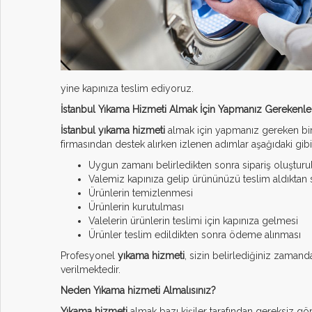
S.S.S
İLETİŞİM
yine kapınıza teslim ediyoruz.
İstanbul Yıkama Hizmeti Almak İçin Yapmanız Gerekenle
İstanbul yıkama hizmeti
almak için yapmanız gereken bir t
firmasından destek alırken izlenen adımlar aşağıdaki gibi
Uygun zamanı belirledikten sonra sipariş oluşturu
Valemiz kapınıza gelip ürününüzü teslim aldıktan so
Ürünlerin temizlenmesi
Ürünlerin kurutulması
Valelerin ürünlerin teslimi için kapınıza gelmesi
Ürünler teslim edildikten sonra ödeme alınması
Profesyonel
yıkama hizmeti
, sizin belirlediğiniz zaman
verilmektedir.
Neden Yıkama hizmeti Almalısınız?
Yıkama hizmeti
almak bazı kişiler tarafından gereksiz görü