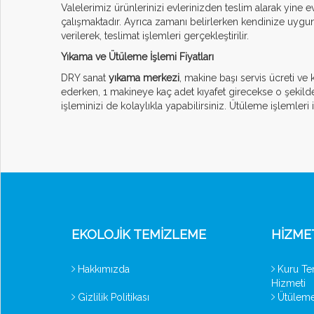
Valelerimiz ürünlerinizi evlerinizden teslim alarak yine e
çalışmaktadır. Ayrıca zamanı belirlerken kendinize uygun 
verilerek, teslimat işlemleri gerçekleştirilir.
Yıkama ve Ütüleme İşlemi Fiyatları
DRY sanat
yıkama merkezi
, makine başı servis ücreti ve
ederken, 1 makineye kaç adet kıyafet girecekse o şekild
işleminizi de kolaylıkla yapabilirsiniz. Ütüleme işlemleri 
EKOLOJIK TEMIZLEME
HIZME
Hakkımızda
Kuru Te
Hizmeti
Gizlilik Politikası
Ütüleme