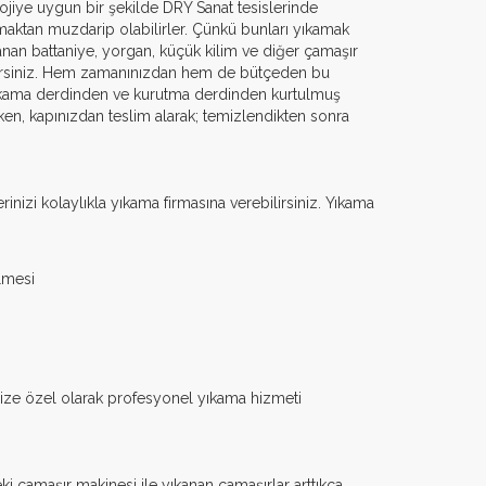
olojiye uygun bir şekilde DRY Sanat tesislerinde
amaktan muzdarip olabilirler. Çünkü bunları yıkamak
kanan battaniye, yorgan, küçük kilim ve diğer çamaşır
ilirsiniz. Hem zamanınızdan hem de bütçeden bu
 yıkama derdinden ve kurutma derdinden kurtulmuş
ken, kapınızdan teslim alarak; temizlendikten sonra
nizi kolaylıkla yıkama firmasına verebilirsiniz. Yıkama
ilmesi
, size özel olarak profesyonel yıkama hizmeti
eki çamaşır makinesi ile yıkanan çamaşırlar arttıkça