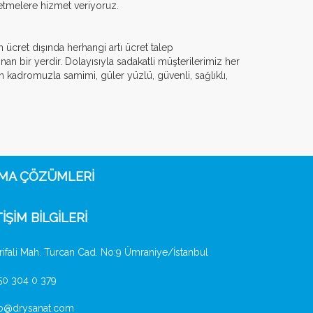
letmelere hizmet veriyoruz.
an ücret dışında herhangi artı ücret talep
 bir yerdir. Dolayısıyla sadakatli müşterilerimiz her
kadromuzla samimi, güler yüzlü, güvenli, sağlıklı,
AMA ÇÖZÜMLERI
TİŞİM BİLGİLERİ
ifali Mah. Turcan Cad. No:9 Ümraniye/İstanbul
0 304 0 379
fo@drysanat.com