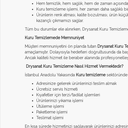
Hem temizlik, hem sağlık, hem de zaman açısından a
Kuru temizleme işlemi, her zaman daha sağlıklı bi
Ürünlerin renk atması, kalite bozulması, ürün kü
kazançlı çıkmamızı sağlar.
Tüm bu durumlar ele alınırken, Drysanat Kuru Temizleme 
Kuru Temizlemede Memnuniyet
Müşteri memnuniyetini ön planda tutan
Drysanat Kuru 
amaçlamıştır. Dolayısıyla hedefleri doğrultusunda da başar
Ancak kaliteli hizmet ile beraber alanında profesyonelle
Drysanat Kuru Temizleme Nasıl Hizmet Vermektedir?
İstanbul Anadolu Yakasında
Kuru temizleme
sektöründe 
Adresinize gelerek ürünlerinizi teslim almak
Ücretsiz servis hizmeti
Kıyafetler için terzi/tadilat işlemleri
Ürünlerinizi yıkama işlemi
Ütüleme işlemi
Paketleme işlemi
Teslimat işlemi
En kısa sürede hizmetinizi sağlayarak ürünlerinizi adresin