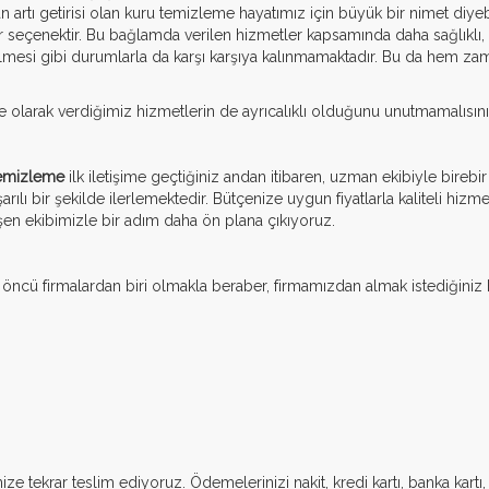
rtı getirisi olan kuru temizleme hayatımız için büyük bir nimet diyebi
r seçenektir. Bu bağlamda verilen hizmetler kapsamında daha sağlıklı
çülmesi gibi durumlarla da karşı karşıya kalınmamaktadır. Bu da hem z
olarak verdiğimiz hizmetlerin de ayrıcalıklı olduğunu unutmamalısını
Temizleme
ilk iletişime geçtiğiniz andan itibaren, uzman ekibiyle bireb
ılı bir şekilde ilerlemektedir. Bütçenize uygun fiyatlarla kaliteli hizme
şen ekibimizle bir adım daha ön plana çıkıyoruz.
öncü firmalardan biri olmakla beraber, firmamızdan almak istediğini
ize tekrar teslim ediyoruz. Ödemelerinizi nakit, kredi kartı, banka kartı