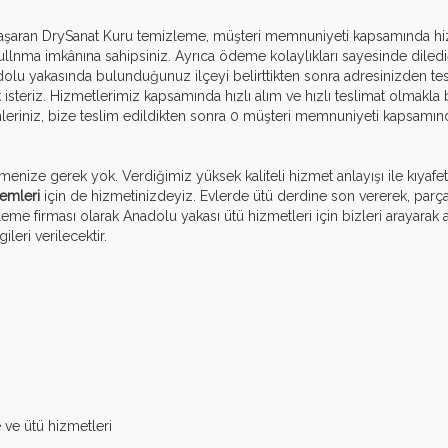
başaran DrySanat Kuru temizleme, müşteri memnuniyeti kapsamında hizm
a kullnma imkânına sahipsiniz. Ayrıca ödeme kolaylıkları sayesinde dile
dolu yakasında bulunduğunuz ilçeyi belirttikten sonra adresinizden tesl
eriz. Hizmetlerimiz kapsamında hızlı alım ve hızlı teslimat olmakla bera
leriniz, bize teslim edildikten sonra 0 müşteri memnuniyeti kapsamınd
enize gerek yok. Verdiğimiz yüksek kaliteli hizmet anlayışı ile kıyafe
şlemleri
için de hizmetinizdeyiz. Evlerde ütü derdine son vererek, parç
me firması olarak Anadolu yakası ütü hizmetleri için bizleri arayarak ad
leri verilecektir.
e ve ütü hizmetleri