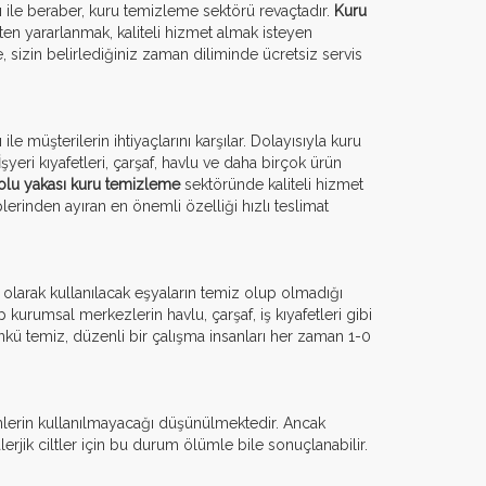
ı ile beraber, kuru temizleme sektörü revaçtadır.
Kuru
ten yararlanmak, kaliteli hizmet almak isteyen
e, sizin belirlediğiniz zaman diliminde ücretsiz servis
 ile müşterilerin ihtiyaçlarını karşılar. Dolayısıyla kuru
 İşyeri kıyafetleri, çarşaf, havlu ve daha birçok ürün
lu yakası kuru temizleme
sektöründe kaliteli hizmet
lerinden ayıran en önemli özelliği hızlı teslimat
i olarak kullanılacak eşyaların temiz olup olmadığı
urumsal merkezlerin havlu, çarşaf, iş kıyafetleri gibi
nkü temiz, düzenli bir çalışma insanları her zaman 1-0
nlerin kullanılmayacağı düşünülmektedir. Ancak
erjik ciltler için bu durum ölümle bile sonuçlanabilir.