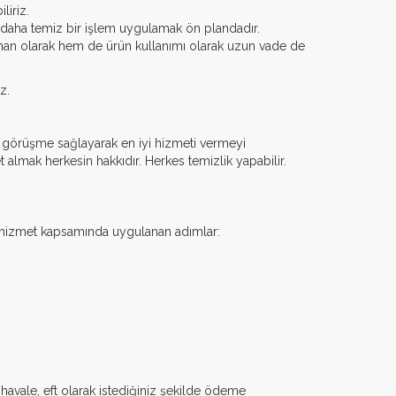
liriz.
, daha temiz bir işlem uygulamak ön plandadır.
aman olarak hem de ürün kullanımı olarak uzun vade de
z.
ir görüşme sağlayarak en iyi hizmeti vermeyi
t almak herkesin hakkıdır. Herkes temizlik yapabilir.
z hizmet kapsamında uygulanan adımlar:
, havale, eft olarak istediğiniz şekilde ödeme