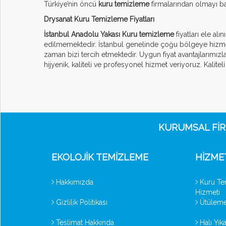
Türkiye’nin öncü
kuru temizleme
firmalarından olmayı ba
Drysanat Kuru Temizleme Fiyatları
İstanbul Anadolu Yakası Kuru temizleme
fiyatları ele al
edilmemektedir. İstanbul genelinde çoğu bölgeye hizmet 
zaman bizi tercih etmektedir. Uygun fiyat avantajlarımızla
hijyenik, kaliteli ve profesyonel hizmet veriyoruz. Kalite
KURUMSAL FIR
EKOLOJIK TEMIZLEME
HIZME
Hakkımızda
Kuru Te
Hizmeti
Gizlilik Politikası
Ütüleme
Teslimat Hakkında
Halı Yık