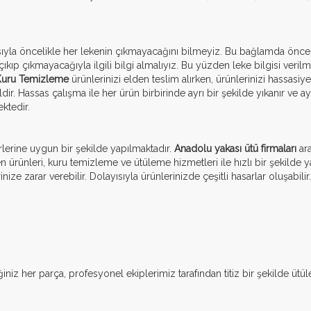
ısıyla öncelikle her lekenin çıkmayacağını bilmeyiz. Bu bağlamda önces
ıkıp çıkmayacağıyla ilgili bilgi almalıyız. Bu yüzden leke bilgisi ver
 Kuru Temizleme
ürünlerinizi elden teslim alırken, ürünlerinizi hassasiy
. Hassas çalışma ile her ürün birbirinde ayrı bir şekilde yıkanır ve ayn
ktedir.
rlerine uygun bir şekilde yapılmaktadır.
Anadolu yakası ütü firmaları
ara
tten ürünleri, kuru temizleme ve ütüleme hizmetleri ile hızlı bir şekilde
zarar verebilir. Dolayısıyla ürünlerinizde çeşitli hasarlar oluşabilir
ğiniz her parça, profesyonel ekiplerimiz tarafından titiz bir şekilde ütü