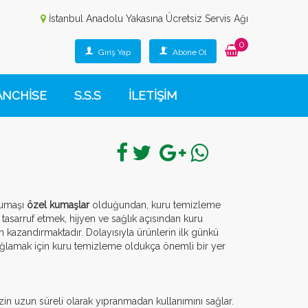
İstanbul Anadolu Yakasına Ücretsiz Servis Ağı
0
Giriş Yap
Abone Ol
ANCHİSE
S.S.S
İLETİŞİM
 kumaşı
özel kumaşlar
olduğundan, kuru temizleme
tasarruf etmek, hijyen ve sağlık açısından kuru
n kazandırmaktadır. Dolayısıyla ürünlerin ilk günkü
 sağlamak için kuru temizleme oldukça önemli bir yer
izin uzun süreli olarak yıpranmadan kullanımını sağlar.