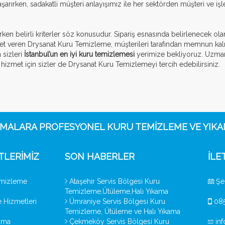
şarırken, sadakatli müşteri anlayışımız ile her sektörden müşteri ve iş
ınırken belirli kriterler söz konusudur. Sipariş esnasında belirlenecek ol
veren Drysanat Kuru Temizleme, müşterileri tarafından memnun kalınan
 sizleri
İstanbul’un en iyi kuru temizlemesi
yerimize bekliyoruz. Uzman 
li hizmet için sizler de Drysanat Kuru Temizlemeyi tercih edebilirsiniz.
MALARA PROFESYONEL KURU TEMIZLEME VE YIK
TLERIMIZ
SON HABERLER
İLE
mizleme
Ataşehir Servis Bölgesi Kuru
Şer
Temizleme,Ütüleme,Halı Yıkama
 Hizmetleri
Ümraniye Servis Bölgesi Kuru
085
Temizleme, Ütüleme ve Halı Yıkama
ama
Çekmeköy Servis Bölgesi Kuru
in