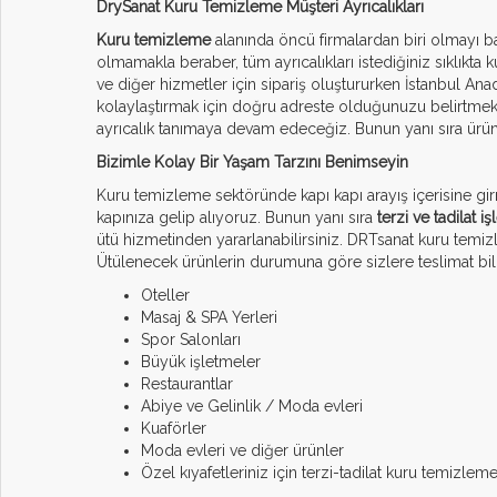
DrySanat Kuru Temizleme Müşteri Ayrıcalıkları
Kuru temizleme
alanında öncü firmalardan biri olmayı 
olmamakla beraber, tüm ayrıcalıkları istediğiniz sıklıkt
ve diğer hizmetler için sipariş oluştururken İstanbul Ana
kolaylaştırmak için doğru adreste olduğunuzu belirtmek ist
ayrıcalık tanımaya devam edeceğiz. Bunun yanı sıra ürün
Bizimle Kolay Bir Yaşam Tarzını Benimseyin
Kuru temizleme sektöründe kapı kapı arayış içerisine girm
kapınıza gelip alıyoruz. Bunun yanı sıra
terzi ve tadilat i
ütü hizmetinden yararlanabilirsiniz. DRTsanat kuru temizle
Ütülenecek ürünlerin durumuna göre sizlere teslimat bilgi
Oteller
Masaj & SPA Yerleri
Spor Salonları
Büyük işletmeler
Restaurantlar
Abiye ve Gelinlik / Moda evleri
Kuaförler
Moda evleri ve diğer ürünler
Özel kıyafetleriniz için terzi-tadilat kuru temizlem