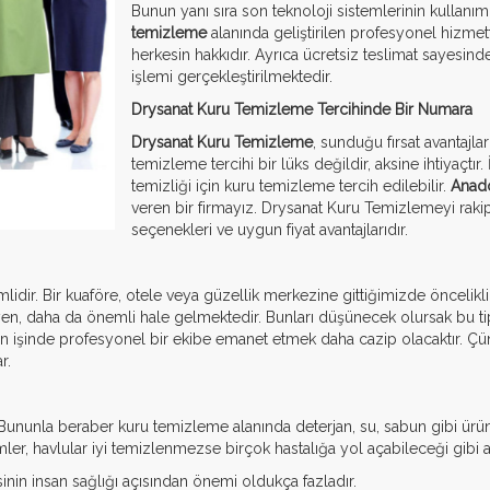
Bunun yanı sıra son teknoloji sistemlerinin kullanım
temizleme
alanında geliştirilen profesyonel hizmet
herkesin hakkıdır. Ayrıca ücretsiz teslimat sayesind
işlemi gerçekleştirilmektedir.
Drysanat Kuru Temizleme Tercihinde Bir Numara
Drysanat Kuru Temizleme
, sunduğu fırsat avantajları
temizleme tercihi bir lüks değildir, aksine ihtiyaçtır.
temizliği için kuru temizleme tercih edilebilir.
Anado
veren bir firmayız. Drysanat Kuru Temizlemeyi rakip
seçenekleri ve uygun fiyat avantajlarıdır.
lidir. Bir kuaföre, otele veya güzellik merkezine gittiğimizde öncelikl
en, daha da önemli hale gelmektedir. Bunları düşünecek olursak bu tip k
nın işinde profesyonel bir ekibe emanet etmek daha cazip olacaktır. Çü
r.
Bununla beraber kuru temizleme alanında deterjan, su, sabun gibi ürü
ler, havlular iyi temizlenmezse birçok hastalığa yol açabileceği gibi al
in insan sağlığı açısından önemi oldukça fazladır.