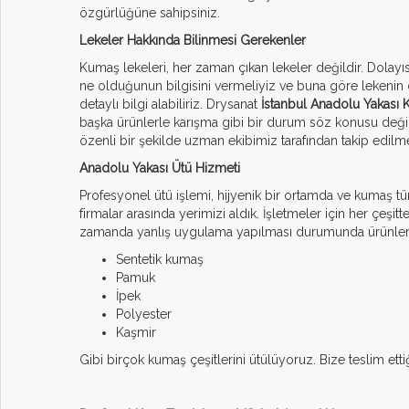
özgürlüğüne sahipsiniz.
Lekeler Hakkında Bilinmesi Gerekenler
Kumaş lekeleri, her zaman çıkan lekeler değildir. Dolay
ne olduğunun bilgisini vermeliyiz ve buna göre lekenin ç
detaylı bilgi alabiliriz. Drysanat
İstanbul Anadolu Yakası
başka ürünlerle karışma gibi bir durum söz konusu değildir
özenli bir şekilde uzman ekibimiz tarafından takip edilme
Anadolu Yakası Ütü Hizmeti
Profesyonel ütü işlemi, hijyenik bir ortamda ve kumaş tü
firmalar arasında yerimizi aldık. İşletmeler için her çeşi
zamanda yanlış uygulama yapılması durumunda ürünlerinize 
Sentetik kumaş
Pamuk
İpek
Polyester
Kaşmir
Gibi birçok kumaş çeşitlerini ütülüyoruz. Bize teslim etti