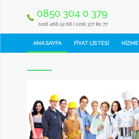
0850 304 0 379
ANA
SAYFA
0216 466 52 66 | 0216 377 80 77
ANA SAYFA
FİYAT LİSTESİ
HİZME
FİYAT
LİSTESİ
HİZMETLERİMİZ
KAMPANYALAR
DRYSANAT
FRANCHİSE